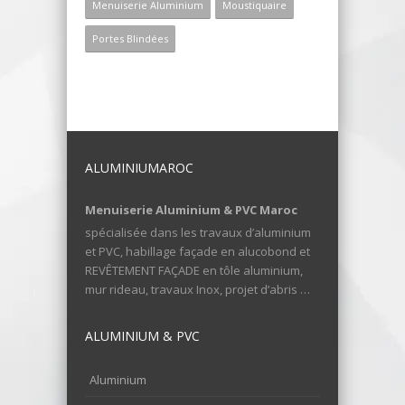
Menuiserie Aluminium
Moustiquaire
Portes Blindées
ALUMINIUMAROC
Menuiserie Aluminium & PVC Maroc
spécialisée dans les travaux d’aluminium
et PVC, habillage façade en alucobond et
REVÊTEMENT FAÇADE en tôle aluminium,
mur rideau, travaux Inox, projet d’abris …
ALUMINIUM & PVC
Aluminium