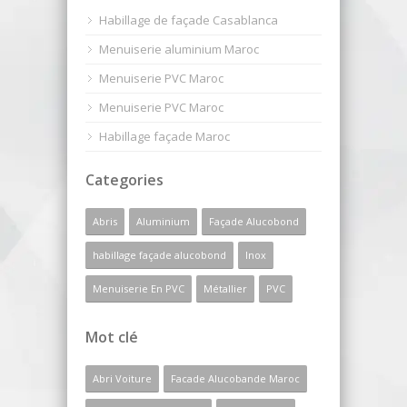
Habillage de façade Casablanca
Menuiserie aluminium Maroc
Menuiserie PVC Maroc
Menuiserie PVC Maroc
Habillage façade Maroc
Categories
Abris
Aluminium
Façade Alucobond
habillage façade alucobond
Inox
Menuiserie En PVC
Métallier
PVC
Mot clé
Abri Voiture
Facade Alucobande Maroc