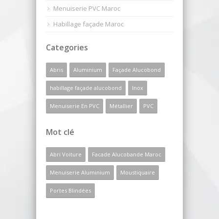
Menuiserie PVC Maroc
Habillage façade Maroc
Categories
Abris
Aluminium
Façade Alucobond
habillage façade alucobond
Inox
Menuiserie En PVC
Métallier
PVC
Mot clé
Abri Voiture
Facade Alucobande Maroc
Menuiserie Aluminium
Moustiquaire
Portes Blindées