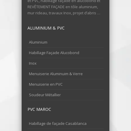
et PVC, habillage façade en alucobond et
REVÊTEMENT FAÇADE en tôle aluminium,
mur rideau, travaux Inox, projet d’abris …
ALUMINIUM & PVC
Aluminium
Habillage Façade Alucobond
Inox
Menuiserie Aluminuim & Verre
Menuiserie en PVC
Soudeur Métallier
PVC MAROC
Habillage de façade Casablanca