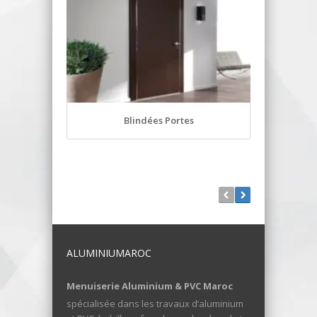
Blindées Portes
P
ALUMINIUMAROC
Menuiserie Aluminium & PVC Maroc
spécialisée dans les travaux d’aluminium