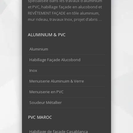
spécialisée dans les travaux d’aluminium
et PVC, habillage façade en alucobond et
REVÊTEMENT FAÇADE en tôle aluminium,
mur rideau, travaux Inox, projet d’abris …
ALUMINIUM & PVC
Aluminium
Habillage Façade Alucobond
Inox
Menuiserie Aluminuim & Verre
Menuiserie en PVC
Soudeur Métallier
PVC MAROC
Habillage de façade Casablanca