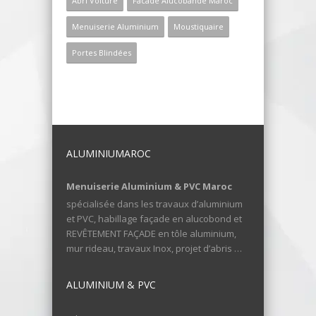
Abri Voiture
Facade Alucobande Maroc
Menuiserie Aluminium
Moustiquaire
Portes Blindées
ALUMINIUMAROC
Menuiserie Aluminium & PVC Maroc
spécialisée dans les travaux d’aluminium
et PVC, habillage façade en alucobond et
REVÊTEMENT FAÇADE en tôle aluminium,
mur rideau, travaux Inox, projet d’abris …
ALUMINIUM & PVC