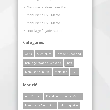
Menuiserie aluminium Maroc
Menuiserie PVC Maroc
Menuiserie PVC Maroc
Habillage façade Maroc
Categories
Abris
Aluminium
Façade Alucobond
habillage façade alucobond
Inox
Menuiserie En PVC
Métallier
PVC
Mot clé
Abri Voiture
Facade Alucobande Maroc
Menuiserie Aluminium
Moustiquaire