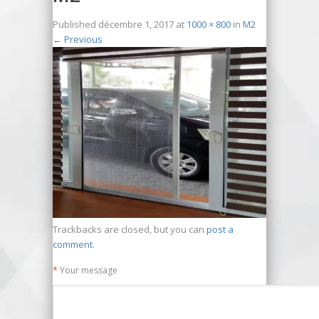
Published
décembre 1, 2017
at
1000 × 800
in
M2
←
Previous
Trackbacks are closed, but you can
post a
comment
.
*
Your message